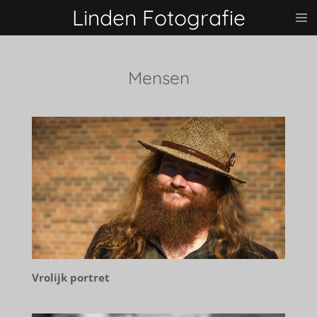
Linden Fotografie
Ga
direct
naar
de
Mensen
hoofdinhoud
Vrolijk portret